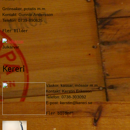
Grönsaker, potatis m.m.
Kontakt: Gunnar Andersson
Telefon: 0739-890625
Fler bilder
Julkärvar
Kereri
Väskor, kassar, mössor m.m.
Kontakt: Kerstin Eriksson
Telefon: 0738-303092
E-post: kerstin@kereri.se
Fler bilder