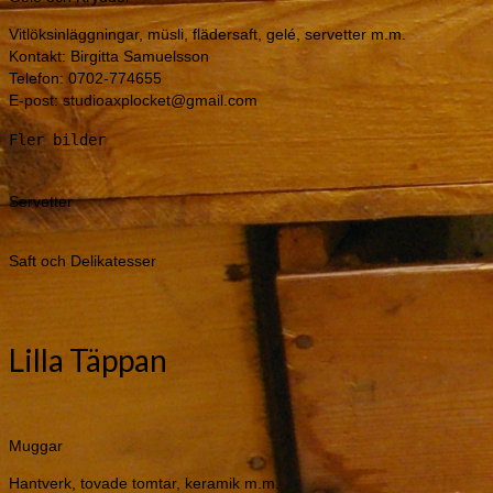
Lilla Täppan
Muggar
Hantverk, tovade tomtar, keramik m.m.
Kontakt: Pia Svensson
Telefon: 073-7336489
E-post:
i
nfo@butiktappan.se
Hemsida:
w
ww.butiktappan.se
Fler bilder
Tomtar
Muggar och Ljus