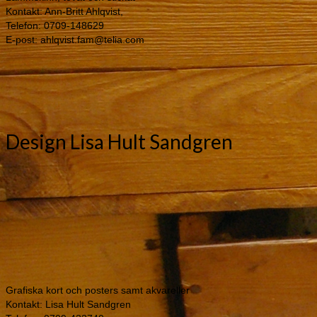
Design Lisa Hult Sandgren
Grafiska kort och posters samt akvareller
Kontakt: Lisa Hult Sandgren
Telefon: 0709-433740
E-post: lisa@lisahultsandgren.se
Hemsida:
www.lisahultsandgren.se
Fårgården i Stala