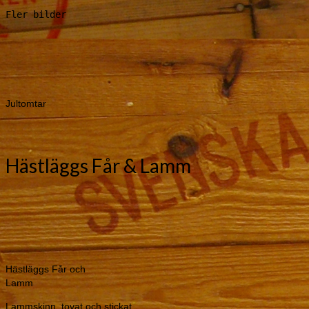
Jultomtar
Hästläggs Får & Lamm
Hästläggs Får och
Lamm
Lammskinn, tovat och stickat
Kontakt: Ann-Britt Ahlqvist,
Telefon: 0709-148629
E-post: ahlqvist.fam@telia.com