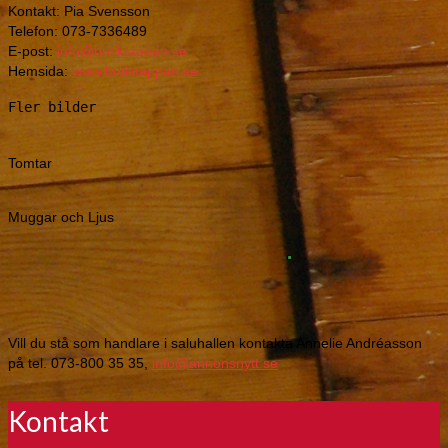
Vill du stå som handlare i saluhallen kontakta Annelie Andréasson
på tel. 073-800 35 35,
info@annonsnytt.se
Kontakt
Telefon:
073-800 35 35
Besöksadress:
Tavlebord 110
473 97 Henån
Postadress:
c/o Annelie Andreasson
Postgårdsvägen 101
472 32 Svanesund
E-post:
Klicka här