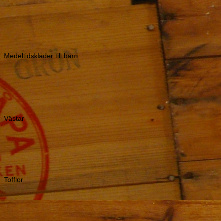
Västar
Tofflor
Gosedjur
Kransar
Headcover till
golfklubbor