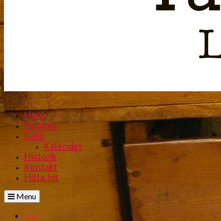
Hem
Saluhall
Kafé
Kalender
Historik
Kontakt
Hitta hit
Menu
Hem