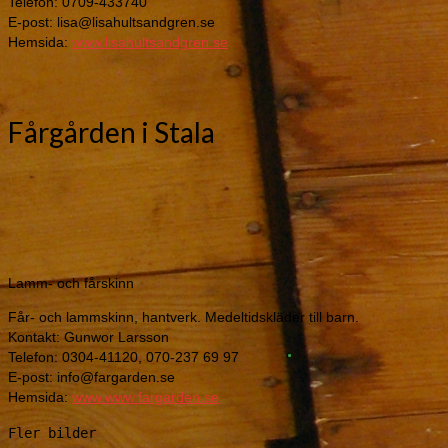
Lamm- och fårskinn
Får- och lammskinn, hantverk. Medeltidskläder till barn.
Kontakt: Gunwor Larsson
Telefon: 0304-41120, 070-237 69 97
E-post: info@fargarden.se
Hemsida:
www.www.fargarden.se
Fler bilder
Medeltidskläder till barn