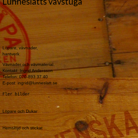
Lunneslätts vävstuga
Löpare, vävnader,
hantverk
Vävnader och vävmaterial.
Kontakt: Ingrid Andersson
Telefon: 070-893 37 40
E-post: ingrid@lunneslatt.se
Fler bilder
Löpare och Dukar
Hemslöjd och stickat