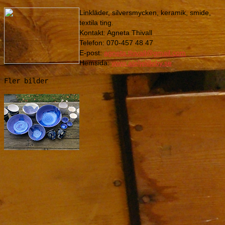
Linkläder, silversmycken, keramik, smide,
textila ting.
Kontakt: Agneta Thivall
Telefon: 070-457 48 47
E-post:
agneta.thivall@gmail.com
Hemsida:
www.ateljelilleby.se
Fler bilder