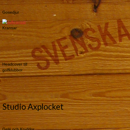
Studio Axplocket
Gelé och Kryddor
Vitlöksinläggningar, müsli, flädersaft, gelé, servetter m.m.
Kontakt: Birgitta Samuelsson
Telefon: 0702-774655
E-post: studioaxplocket@gmail.com
Fler bilder
Servetter
Saft och Delikatesser