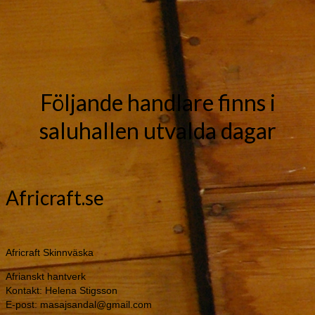
Följande handlare finns i
saluhallen utvalda dagar
Africraft.se
Africraft Skinnväska
Afrianskt hantverk
Kontakt: Helena Stigsson
E-post: masajsandal@gmail.com
Hemsida:
www.africraft.se
Fler bilder
Africraft Korg