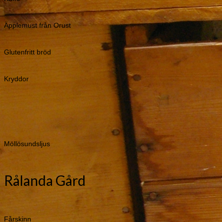
Äpplemust från Orust
Glutenfritt bröd
Kryddor
Möllösundsljus
Rålanda Gård
Fårskinn