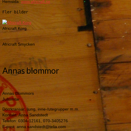
Africraft Smycken
Annas blommor
Annas Blommors
Jultomtar
Dörrkransar, ljung, inne-/utegrupper m.m.
Kontakt: Anna Sandstedt
Telefon: 0304-12161, 070-3405276
E-post: anna.sandstedt@telia.com
Fler bilder