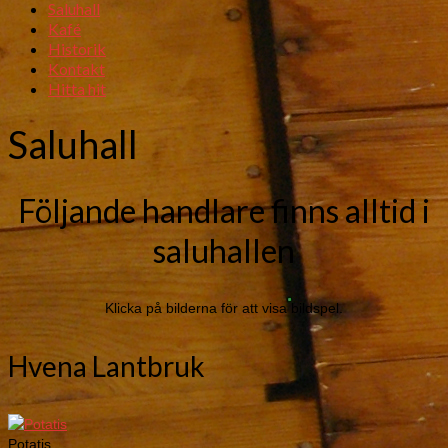
Saluhall
Kafé
Historik
Kontakt
Hitta hit
Saluhall
Följande handlare finns alltid i
saluhallen
Klicka på bilderna för att visa bildspel.
Hvena Lantbruk
Potatis