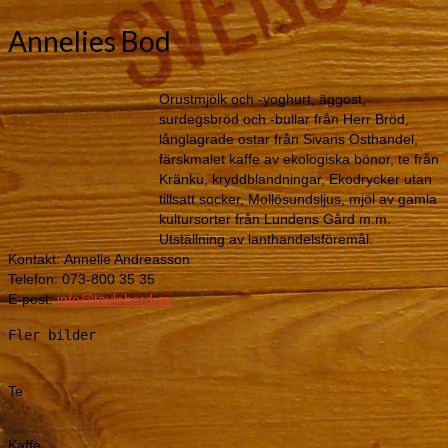
Annelies Bod
Orustmjölk och -yoghurt, äggost,
surdegsbröd och -bullar från Herr Bröd,
långlagrade ostar från Sivans Osthandel,
färskmalet kaffe av ekologiska bönor, te från
Kränku, kryddblandningar, Ekodrycker utan
tillsatt socker, Mollösundsljus, mjöl av gamla
kultursorter från Lundens Gård m.m.
Utställning av lanthandelsföremål.
Kontakt: Annelie Andreasson
Telefon: 073-800 35 35
E-post:
info@tavlebord.se
Fler bilder
Te
Kaffe