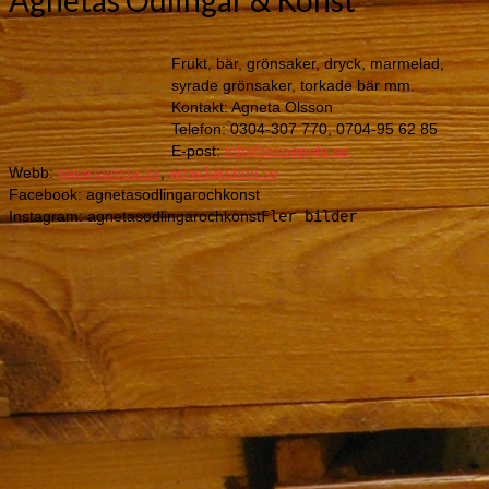
Frukt, bär, grönsaker, dryck, marmelad,
syrade grönsaker, torkade bär mm.
Kontakt: Agneta Olsson
Telefon: 0304-307 770, 0704-95 62 85
E-post:
info@ekoapple.se
Webb:
www.laveda.se
,
www.lakshmi.se
Facebook: agnetasodlingarochkonst
Instagram: agnetasodlingarochkonst
Fler bilder