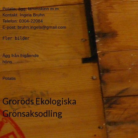
Potatis, ägg, lammskinn m.m.
Kontakt: Ingela Bruhn
Telefon: 0304-22084
E-post: bruhn.ingela@gmail.com
Fler bilder
Ägg från frigående
höns
Potatis
Groröds Ekologiska
Grönsaksodling