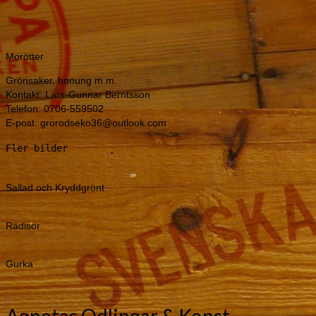
Morötter
Grönsaker, honung m.m.
Kontakt: Lars-Gunnar Berntsson
Telefon: 0706-559502
E-post: grorodseko36@outlook.com
Fler bilder
Sallad och Kryddgrönt
Rädisor
Gurka
Agnetas Odlingar & Konst