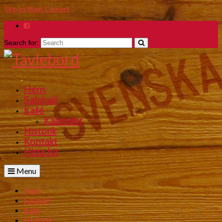
Skip to Main Content
Search for:
Hem
Saluhall
Kafé
Kalender
Historik
Kontakt
Hitta hit
Menu
Hem
Saluhall
Kafé
Historik