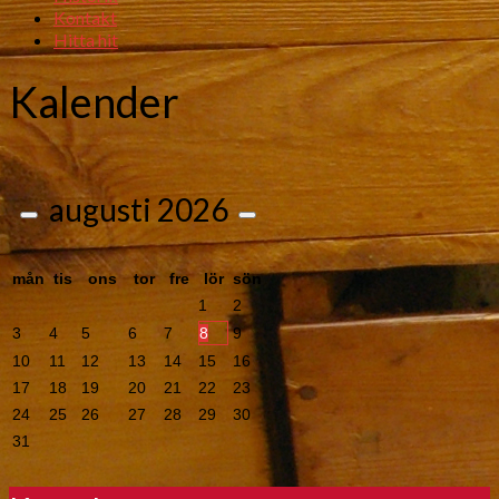
Kontakt
Hitta hit
Kalender
augusti
2026
mån
tis
ons
tor
fre
lör
sön
1
2
3
4
5
6
7
8
9
10
11
12
13
14
15
16
17
18
19
20
21
22
23
24
25
26
27
28
29
30
31